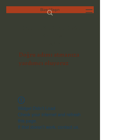
Bize Ulaşın
DAD HUKUK BÜROSU
AVUKAT ÖMER
DUMAN
Doğru adımı atmanıza
yardımcı oluyoruz
Widget Didn’t Load
Check your internet and refresh
this page.
If that doesn’t work, contact us.