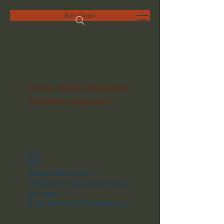
Bize Ulaşın
DAD HUKUK BÜROSU
AVUKAT ÖMER
DUMAN
Doğru adımı atmanıza
yardımcı oluyoruz
Widget Didn’t Load
Check your internet and refresh
this page.
If that doesn’t work, contact us.