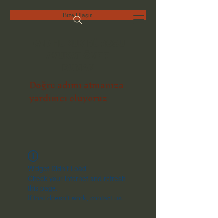
Bize Ulaşın
DAD HUKUK BÜROSU
AVUKAT ÖMER
DUMAN
Doğru adımı atmanıza
yardımcı oluyoruz
Widget Didn’t Load
Check your internet and refresh
this page.
If that doesn’t work, contact us.