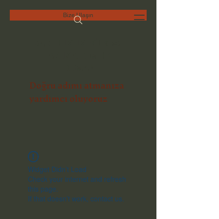
Bize Ulaşın
DAD HUKUK BÜROSU
AVUKAT ÖMER
DUMAN
Doğru adımı atmanıza
yardımcı oluyoruz
Widget Didn’t Load
Check your internet and refresh
this page.
If that doesn’t work, contact us.