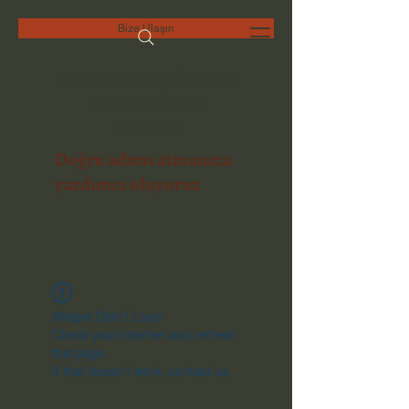
Bize Ulaşın
DAD HUKUK BÜROSU
AVUKAT ÖMER
DUMAN
Doğru adımı atmanıza
yardımcı oluyoruz
Widget Didn’t Load
Check your internet and refresh
this page.
If that doesn’t work, contact us.