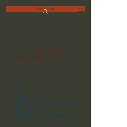
Bize Ulaşın
DAD HUKUK BÜROSU
AVUKAT ÖMER
DUMAN
Doğru adımı atmanıza
yardımcı oluyoruz
Widget Didn’t Load
Check your internet and refresh
this page.
If that doesn’t work, contact us.