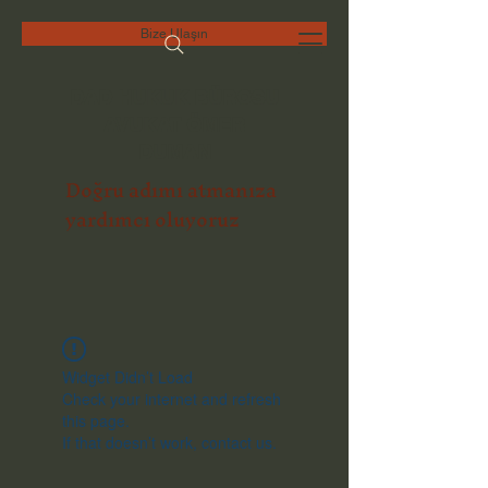
Bize Ulaşın
DAD HUKUK BÜROSU
AVUKAT ÖMER
DUMAN
Doğru adımı atmanıza
yardımcı oluyoruz
Widget Didn’t Load
Check your internet and refresh
this page.
If that doesn’t work, contact us.