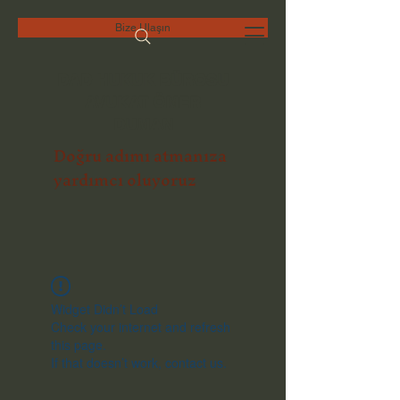
Bize Ulaşın
DAD HUKUK BÜROSU
AVUKAT ÖMER
DUMAN
Doğru adımı atmanıza
yardımcı oluyoruz
Widget Didn’t Load
Check your internet and refresh
this page.
If that doesn’t work, contact us.