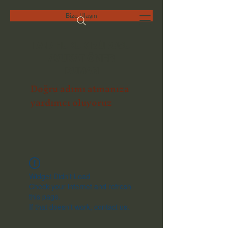
Bize Ulaşın
DAD HUKUK BÜROSU
AVUKAT ÖMER
DUMAN
Doğru adımı atmanıza
yardımcı oluyoruz
Widget Didn’t Load
Check your internet and refresh
this page.
If that doesn’t work, contact us.