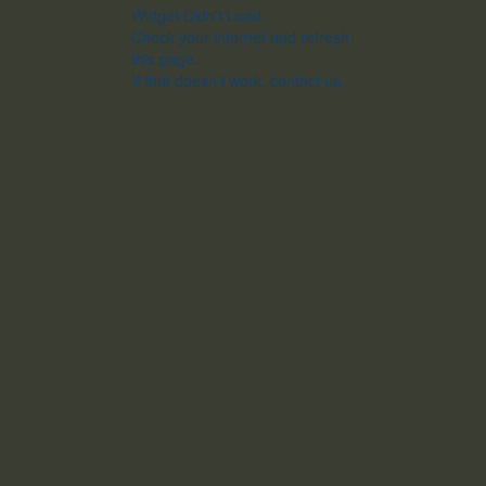
Widget Didn’t Load
Check your internet and refresh
this page.
If that doesn’t work, contact us.