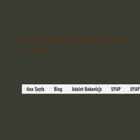
DAD HUKUK BÜROSU
AVUKAT ÖMER DUMAN
Doğru adımı atmanıza yardımcı
oluyoruz
Ana Sayfa
Blog
Adalet Bakanlığı
UYAP
UYAP