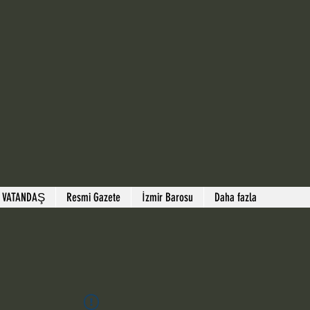
 VATANDAŞ
Resmi Gazete
İzmir Barosu
Daha fazla