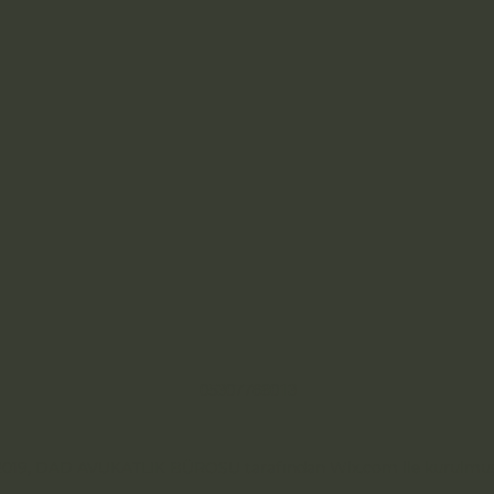
05307768013
019, DAD AVUKATLIK BÜROSU tarafından Wix.com ile kurulmuş