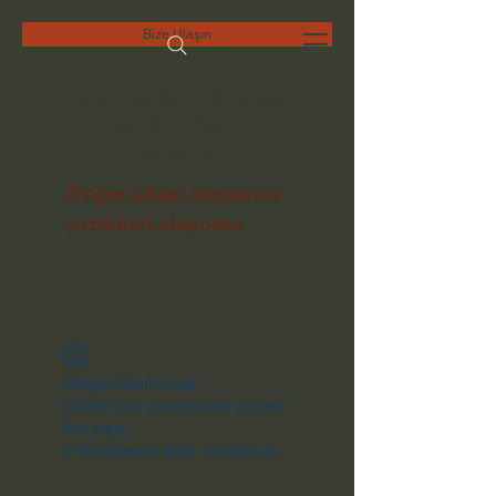
Bize Ulaşın
DAD HUKUK BÜROSU
AVUKAT ÖMER
DUMAN
Doğru adımı atmanıza
yardımcı oluyoruz
Widget Didn’t Load
Check your internet and refresh
this page.
If that doesn’t work, contact us.