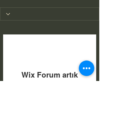
Wix Forum artık
kullanılamıyor
Bu uygulama kullanımdan
kaldırılmıştır. Bir topluluk
uygulamasına ihtiyacınız varsa Wix
Groups'u kullanın.